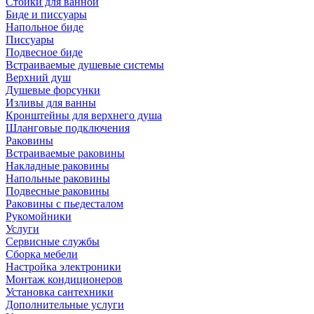
Стойки для ванной
Биде и писсуары
Напольное биде
Писсуары
Подвесное биде
Встраиваемые душевые системы
Верхний душ
Душевые форсунки
Изливы для ванны
Кронштейны для верхнего душа
Шланговые подключения
Раковины
Встраиваемые раковины
Накладные раковины
Напольные раковины
Подвесные раковины
Раковины с пьедесталом
Рукомойники
Услуги
Сервисные службы
Сборка мебели
Настройка электроники
Монтаж кондиционеров
Установка сантехники
Дополнительные услуги