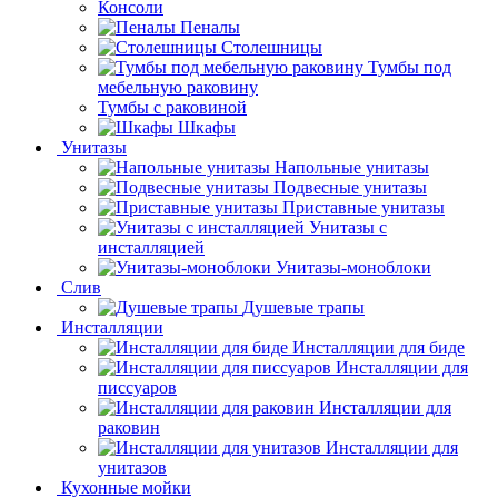
Консоли
Пеналы
Столешницы
Тумбы под
мебельную раковину
Тумбы с раковиной
Шкафы
Унитазы
Напольные унитазы
Подвесные унитазы
Приставные унитазы
Унитазы с
инсталляцией
Унитазы-моноблоки
Слив
Душевые трапы
Инсталляции
Инсталляции для биде
Инсталляции для
писсуаров
Инсталляции для
раковин
Инсталляции для
унитазов
Кухонные мойки