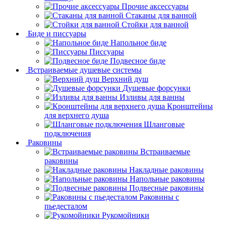
Прочие аксессуары
Стаканы для ванной
Стойки для ванной
Биде и писсуары
Напольное биде
Писсуары
Подвесное биде
Встраиваемые душевые системы
Верхний душ
Душевые форсунки
Изливы для ванны
Кронштейны
для верхнего душа
Шланговые
подключения
Раковины
Встраиваемые
раковины
Накладные раковины
Напольные раковины
Подвесные раковины
Раковины с
пьедесталом
Рукомойники