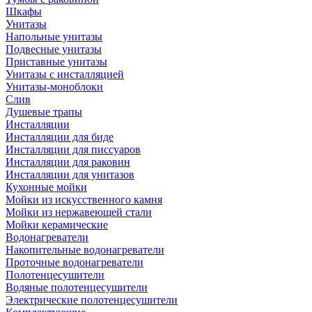
Шкафы
Унитазы
Напольные унитазы
Подвесные унитазы
Приставные унитазы
Унитазы с инсталляцией
Унитазы-моноблоки
Слив
Душевые трапы
Инсталляции
Инсталляции для биде
Инсталляции для писсуаров
Инсталляции для раковин
Инсталляции для унитазов
Кухонные мойки
Мойки из искусственного камня
Мойки из нержавеющей стали
Мойки керамические
Водонагреватели
Накопительные водонагреватели
Проточные водонагреватели
Полотенцесушители
Водяные полотенцесушители
Электрические полотенцесушители