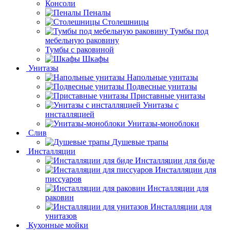
Консоли
Пеналы
Столешницы
Тумбы под
мебельную раковину
Тумбы с раковиной
Шкафы
Унитазы
Напольные унитазы
Подвесные унитазы
Приставные унитазы
Унитазы с
инсталляцией
Унитазы-моноблоки
Слив
Душевые трапы
Инсталляции
Инсталляции для биде
Инсталляции для
писсуаров
Инсталляции для
раковин
Инсталляции для
унитазов
Кухонные мойки