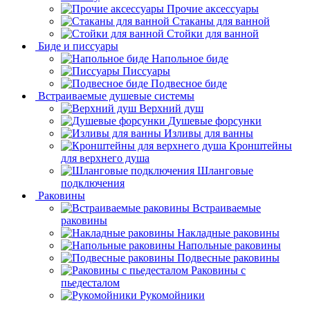
Прочие аксессуары
Стаканы для ванной
Стойки для ванной
Биде и писсуары
Напольное биде
Писсуары
Подвесное биде
Встраиваемые душевые системы
Верхний душ
Душевые форсунки
Изливы для ванны
Кронштейны
для верхнего душа
Шланговые
подключения
Раковины
Встраиваемые
раковины
Накладные раковины
Напольные раковины
Подвесные раковины
Раковины с
пьедесталом
Рукомойники