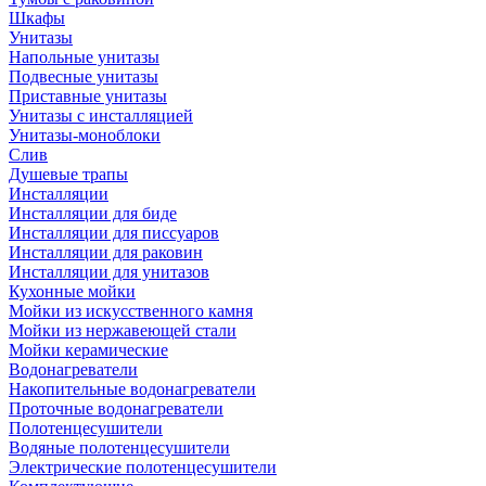
Шкафы
Унитазы
Напольные унитазы
Подвесные унитазы
Приставные унитазы
Унитазы с инсталляцией
Унитазы-моноблоки
Слив
Душевые трапы
Инсталляции
Инсталляции для биде
Инсталляции для писсуаров
Инсталляции для раковин
Инсталляции для унитазов
Кухонные мойки
Мойки из искусственного камня
Мойки из нержавеющей стали
Мойки керамические
Водонагреватели
Накопительные водонагреватели
Проточные водонагреватели
Полотенцесушители
Водяные полотенцесушители
Электрические полотенцесушители