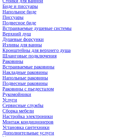
Стойки для ванной
Биде и писсуары
Напольное биде
Писсуары
Подвесное биде
Встраиваемые душевые системы
Верхний душ
Душевые форсунки
Изливы для ванны
Кронштейны для верхнего душа
Шланговые подключения
Раковины
Встраиваемые раковины
Накладные раковины
Напольные раковины
Подвесные раковины
Раковины с пьедесталом
Рукомойники
Услуги
Сервисные службы
Сборка мебели
Настройка электроники
Монтаж кондиционеров
Установка сантехники
Дополнительные услуги