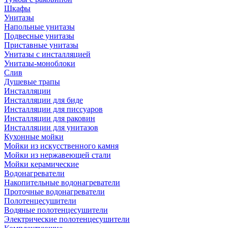
Шкафы
Унитазы
Напольные унитазы
Подвесные унитазы
Приставные унитазы
Унитазы с инсталляцией
Унитазы-моноблоки
Слив
Душевые трапы
Инсталляции
Инсталляции для биде
Инсталляции для писсуаров
Инсталляции для раковин
Инсталляции для унитазов
Кухонные мойки
Мойки из искусственного камня
Мойки из нержавеющей стали
Мойки керамические
Водонагреватели
Накопительные водонагреватели
Проточные водонагреватели
Полотенцесушители
Водяные полотенцесушители
Электрические полотенцесушители