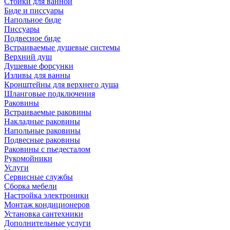
Стойки для ванной
Биде и писсуары
Напольное биде
Писсуары
Подвесное биде
Встраиваемые душевые системы
Верхний душ
Душевые форсунки
Изливы для ванны
Кронштейны для верхнего душа
Шланговые подключения
Раковины
Встраиваемые раковины
Накладные раковины
Напольные раковины
Подвесные раковины
Раковины с пьедесталом
Рукомойники
Услуги
Сервисные службы
Сборка мебели
Настройка электроники
Монтаж кондиционеров
Установка сантехники
Дополнительные услуги