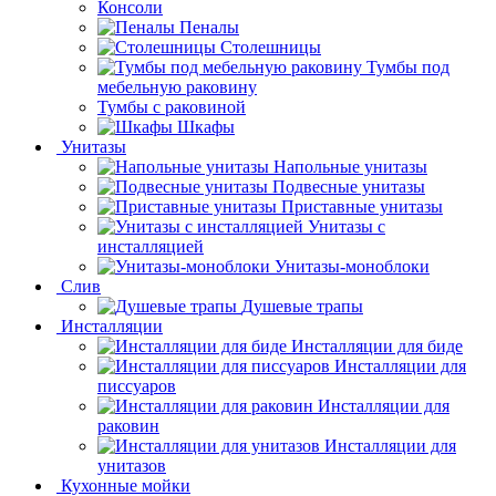
Консоли
Пеналы
Столешницы
Тумбы под
мебельную раковину
Тумбы с раковиной
Шкафы
Унитазы
Напольные унитазы
Подвесные унитазы
Приставные унитазы
Унитазы с
инсталляцией
Унитазы-моноблоки
Слив
Душевые трапы
Инсталляции
Инсталляции для биде
Инсталляции для
писсуаров
Инсталляции для
раковин
Инсталляции для
унитазов
Кухонные мойки