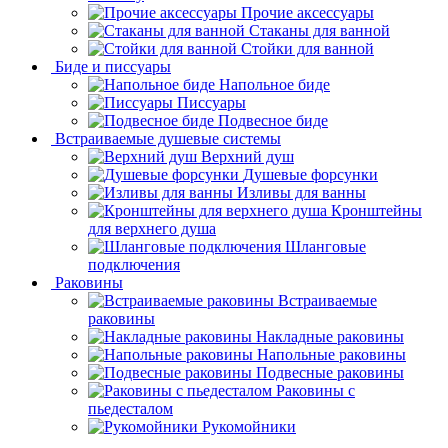
Прочие аксессуары
Стаканы для ванной
Стойки для ванной
Биде и писсуары
Напольное биде
Писсуары
Подвесное биде
Встраиваемые душевые системы
Верхний душ
Душевые форсунки
Изливы для ванны
Кронштейны
для верхнего душа
Шланговые
подключения
Раковины
Встраиваемые
раковины
Накладные раковины
Напольные раковины
Подвесные раковины
Раковины с
пьедесталом
Рукомойники