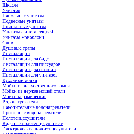
Шкафы
Унитазы
Напольные унитазы
Подвесные унитазы
Приставные унитазы
Унитазы с инсталляцией
Унитазы-моноблоки
Слив
Душевые трапы
Инсталляции
Инсталляции для биде
Инсталляции для писсуаров
Инсталляции для раковин
Инсталляции для унитазов
Кухонные мойки
Мойки из искусственного камня
Мойки из нержавеющей стали
Мойки керамические
Водонагреватели
Накопительные водонагреватели
Проточные водонагреватели
Полотенцесушители
Водяные полотенцесушители
Электрические полотенцесушители