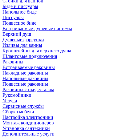
Стойки для ванной
Биде и писсуары
Напольное биде
Писсуары
Подвесное биде
Встраиваемые душевые системы
Верхний душ
Душевые форсунки
Изливы для ванны
Кронштейны для верхнего душа
Шланговые подключения
Раковины
Встраиваемые раковины
Накладные раковины
Напольные раковины
Подвесные раковины
Раковины с пьедесталом
Рукомойники
Услуги
Сервисные службы
Сборка мебели
Настройка электроники
Монтаж кондиционеров
Установка сантехники
Дополнительные услуги