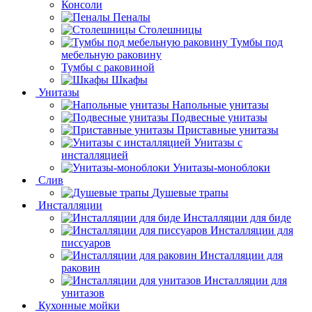
Консоли
Пеналы
Столешницы
Тумбы под
мебельную раковину
Тумбы с раковиной
Шкафы
Унитазы
Напольные унитазы
Подвесные унитазы
Приставные унитазы
Унитазы с
инсталляцией
Унитазы-моноблоки
Слив
Душевые трапы
Инсталляции
Инсталляции для биде
Инсталляции для
писсуаров
Инсталляции для
раковин
Инсталляции для
унитазов
Кухонные мойки