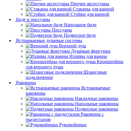
Прочие аксессуары
Стаканы для ванной
Стойки для ванной
Биде и писсуары
Напольное биде
Писсуары
Подвесное биде
Встраиваемые душевые системы
Верхний душ
Душевые форсунки
Изливы для ванны
Кронштейны
для верхнего душа
Шланговые
подключения
Раковины
Встраиваемые
раковины
Накладные раковины
Напольные раковины
Подвесные раковины
Раковины с
пьедесталом
Рукомойники