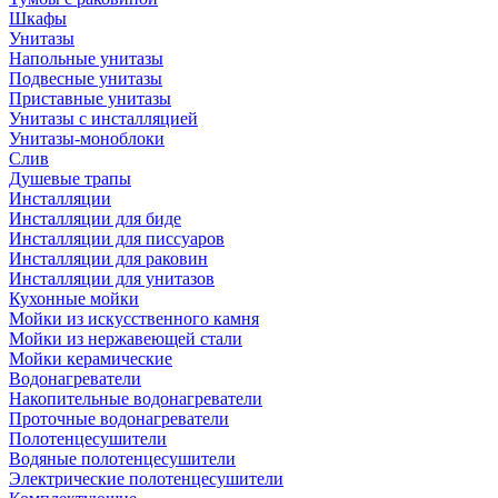
Шкафы
Унитазы
Напольные унитазы
Подвесные унитазы
Приставные унитазы
Унитазы с инсталляцией
Унитазы-моноблоки
Слив
Душевые трапы
Инсталляции
Инсталляции для биде
Инсталляции для писсуаров
Инсталляции для раковин
Инсталляции для унитазов
Кухонные мойки
Мойки из искусственного камня
Мойки из нержавеющей стали
Мойки керамические
Водонагреватели
Накопительные водонагреватели
Проточные водонагреватели
Полотенцесушители
Водяные полотенцесушители
Электрические полотенцесушители