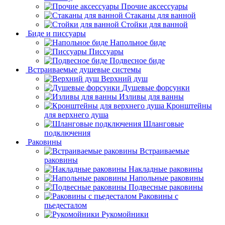
Прочие аксессуары
Стаканы для ванной
Стойки для ванной
Биде и писсуары
Напольное биде
Писсуары
Подвесное биде
Встраиваемые душевые системы
Верхний душ
Душевые форсунки
Изливы для ванны
Кронштейны
для верхнего душа
Шланговые
подключения
Раковины
Встраиваемые
раковины
Накладные раковины
Напольные раковины
Подвесные раковины
Раковины с
пьедесталом
Рукомойники