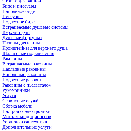
Стойки для ванной
Биде и писсуары
Напольное биде
Писсуары
Подвесное биде
Встраиваемые душевые системы
Верхний душ
Душевые форсунки
Изливы для ванны
Кронштейны для верхнего душа
Шланговые подключения
Раковины
Встраиваемые раковины
Накладные раковины
Напольные раковины
Подвесные раковины
Раковины с пьедесталом
Рукомойники
Услуги
Сервисные службы
Сборка мебели
Настройка электроники
Монтаж кондиционеров
Установка сантехники
Дополнительные услуги