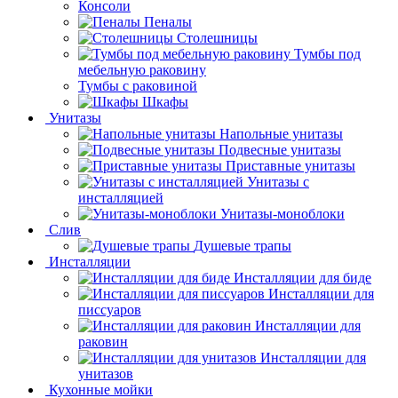
Консоли
Пеналы
Столешницы
Тумбы под
мебельную раковину
Тумбы с раковиной
Шкафы
Унитазы
Напольные унитазы
Подвесные унитазы
Приставные унитазы
Унитазы с
инсталляцией
Унитазы-моноблоки
Слив
Душевые трапы
Инсталляции
Инсталляции для биде
Инсталляции для
писсуаров
Инсталляции для
раковин
Инсталляции для
унитазов
Кухонные мойки