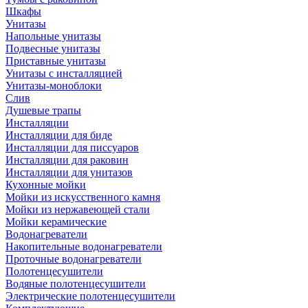
Шкафы
Унитазы
Напольные унитазы
Подвесные унитазы
Приставные унитазы
Унитазы с инсталляцией
Унитазы-моноблоки
Слив
Душевые трапы
Инсталляции
Инсталляции для биде
Инсталляции для писсуаров
Инсталляции для раковин
Инсталляции для унитазов
Кухонные мойки
Мойки из искусственного камня
Мойки из нержавеющей стали
Мойки керамические
Водонагреватели
Накопительные водонагреватели
Проточные водонагреватели
Полотенцесушители
Водяные полотенцесушители
Электрические полотенцесушители