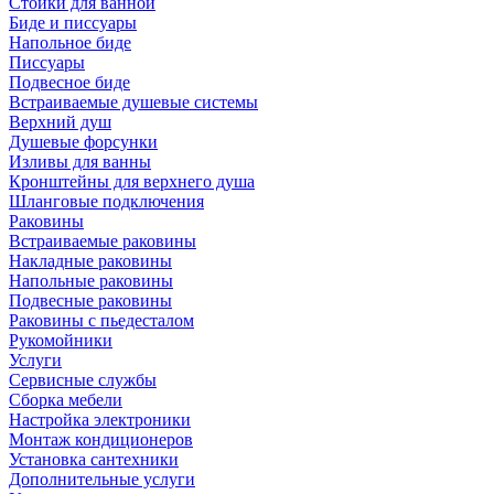
Стойки для ванной
Биде и писсуары
Напольное биде
Писсуары
Подвесное биде
Встраиваемые душевые системы
Верхний душ
Душевые форсунки
Изливы для ванны
Кронштейны для верхнего душа
Шланговые подключения
Раковины
Встраиваемые раковины
Накладные раковины
Напольные раковины
Подвесные раковины
Раковины с пьедесталом
Рукомойники
Услуги
Сервисные службы
Сборка мебели
Настройка электроники
Монтаж кондиционеров
Установка сантехники
Дополнительные услуги