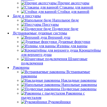
Прочие аксессуары
Стаканы для ванной
Стойки для ванной
Биде и писсуары
Напольное биде
Писсуары
Подвесное биде
Встраиваемые душевые системы
Верхний душ
Душевые форсунки
Изливы для ванны
Кронштейны
для верхнего душа
Шланговые
подключения
Раковины
Встраиваемые
раковины
Накладные раковины
Напольные раковины
Подвесные раковины
Раковины с
пьедесталом
Рукомойники