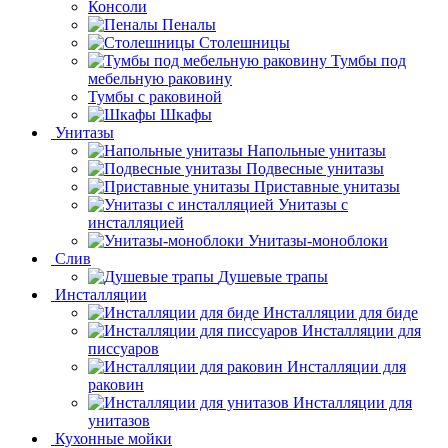
Консоли
Пеналы
Столешницы
Тумбы под
мебельную раковину
Тумбы с раковиной
Шкафы
Унитазы
Напольные унитазы
Подвесные унитазы
Приставные унитазы
Унитазы с
инсталляцией
Унитазы-моноблоки
Слив
Душевые трапы
Инсталляции
Инсталляции для биде
Инсталляции для
писсуаров
Инсталляции для
раковин
Инсталляции для
унитазов
Кухонные мойки