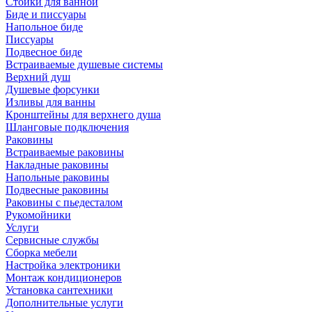
Стойки для ванной
Биде и писсуары
Напольное биде
Писсуары
Подвесное биде
Встраиваемые душевые системы
Верхний душ
Душевые форсунки
Изливы для ванны
Кронштейны для верхнего душа
Шланговые подключения
Раковины
Встраиваемые раковины
Накладные раковины
Напольные раковины
Подвесные раковины
Раковины с пьедесталом
Рукомойники
Услуги
Сервисные службы
Сборка мебели
Настройка электроники
Монтаж кондиционеров
Установка сантехники
Дополнительные услуги