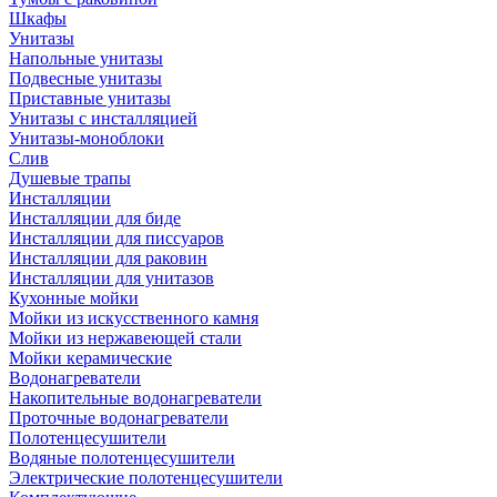
Шкафы
Унитазы
Напольные унитазы
Подвесные унитазы
Приставные унитазы
Унитазы с инсталляцией
Унитазы-моноблоки
Слив
Душевые трапы
Инсталляции
Инсталляции для биде
Инсталляции для писсуаров
Инсталляции для раковин
Инсталляции для унитазов
Кухонные мойки
Мойки из искусственного камня
Мойки из нержавеющей стали
Мойки керамические
Водонагреватели
Накопительные водонагреватели
Проточные водонагреватели
Полотенцесушители
Водяные полотенцесушители
Электрические полотенцесушители