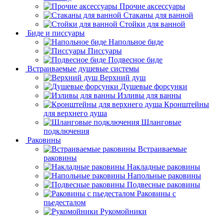
Прочие аксессуары
Стаканы для ванной
Стойки для ванной
Биде и писсуары
Напольное биде
Писсуары
Подвесное биде
Встраиваемые душевые системы
Верхний душ
Душевые форсунки
Изливы для ванны
Кронштейны
для верхнего душа
Шланговые
подключения
Раковины
Встраиваемые
раковины
Накладные раковины
Напольные раковины
Подвесные раковины
Раковины с
пьедесталом
Рукомойники