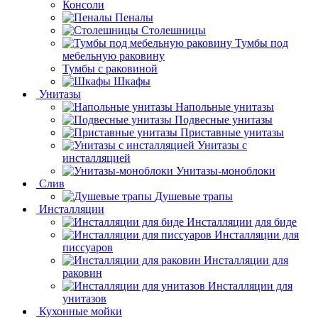
Консоли
Пеналы
Столешницы
Тумбы под
мебельную раковину
Тумбы с раковиной
Шкафы
Унитазы
Напольные унитазы
Подвесные унитазы
Приставные унитазы
Унитазы с
инсталляцией
Унитазы-моноблоки
Слив
Душевые трапы
Инсталляции
Инсталляции для биде
Инсталляции для
писсуаров
Инсталляции для
раковин
Инсталляции для
унитазов
Кухонные мойки