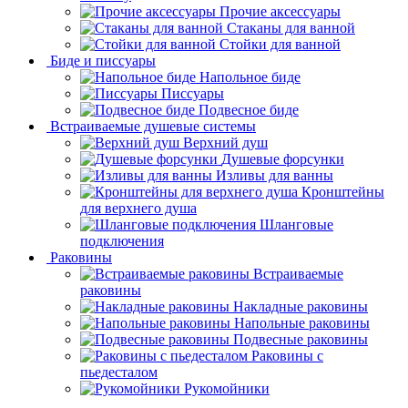
Прочие аксессуары
Стаканы для ванной
Стойки для ванной
Биде и писсуары
Напольное биде
Писсуары
Подвесное биде
Встраиваемые душевые системы
Верхний душ
Душевые форсунки
Изливы для ванны
Кронштейны
для верхнего душа
Шланговые
подключения
Раковины
Встраиваемые
раковины
Накладные раковины
Напольные раковины
Подвесные раковины
Раковины с
пьедесталом
Рукомойники