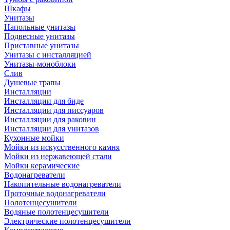
Шкафы
Унитазы
Напольные унитазы
Подвесные унитазы
Приставные унитазы
Унитазы с инсталляцией
Унитазы-моноблоки
Слив
Душевые трапы
Инсталляции
Инсталляции для биде
Инсталляции для писсуаров
Инсталляции для раковин
Инсталляции для унитазов
Кухонные мойки
Мойки из искусственного камня
Мойки из нержавеющей стали
Мойки керамические
Водонагреватели
Накопительные водонагреватели
Проточные водонагреватели
Полотенцесушители
Водяные полотенцесушители
Электрические полотенцесушители