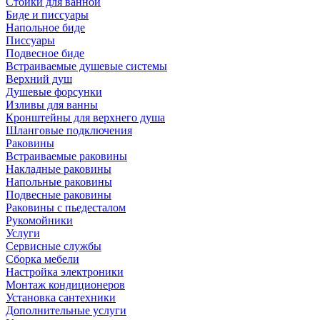
Стойки для ванной
Биде и писсуары
Напольное биде
Писсуары
Подвесное биде
Встраиваемые душевые системы
Верхний душ
Душевые форсунки
Изливы для ванны
Кронштейны для верхнего душа
Шланговые подключения
Раковины
Встраиваемые раковины
Накладные раковины
Напольные раковины
Подвесные раковины
Раковины с пьедесталом
Рукомойники
Услуги
Сервисные службы
Сборка мебели
Настройка электроники
Монтаж кондиционеров
Установка сантехники
Дополнительные услуги