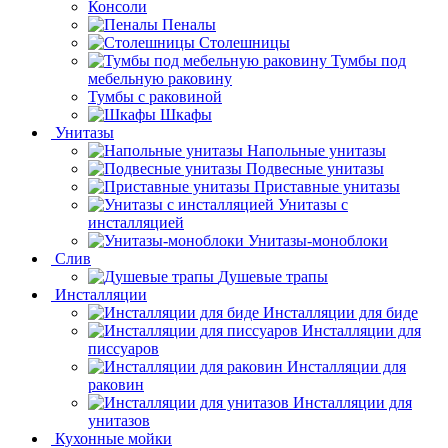
Консоли
Пеналы
Столешницы
Тумбы под
мебельную раковину
Тумбы с раковиной
Шкафы
Унитазы
Напольные унитазы
Подвесные унитазы
Приставные унитазы
Унитазы с
инсталляцией
Унитазы-моноблоки
Слив
Душевые трапы
Инсталляции
Инсталляции для биде
Инсталляции для
писсуаров
Инсталляции для
раковин
Инсталляции для
унитазов
Кухонные мойки