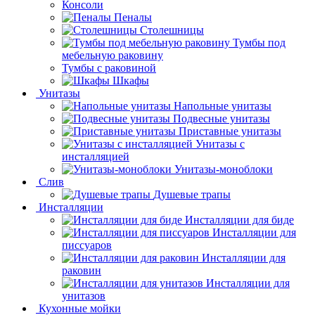
Консоли
Пеналы
Столешницы
Тумбы под
мебельную раковину
Тумбы с раковиной
Шкафы
Унитазы
Напольные унитазы
Подвесные унитазы
Приставные унитазы
Унитазы с
инсталляцией
Унитазы-моноблоки
Слив
Душевые трапы
Инсталляции
Инсталляции для биде
Инсталляции для
писсуаров
Инсталляции для
раковин
Инсталляции для
унитазов
Кухонные мойки