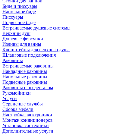
Стойки для ванной
Биде и писсуары
Напольное биде
Писсуары
Подвесное биде
Встраиваемые душевые системы
Верхний душ
Душевые форсунки
Изливы для ванны
Кронштейны для верхнего душа
Шланговые подключения
Раковины
Встраиваемые раковины
Накладные раковины
Напольные раковины
Подвесные раковины
Раковины с пьедесталом
Рукомойники
Услуги
Сервисные службы
Сборка мебели
Настройка электроники
Монтаж кондиционеров
Установка сантехники
Дополнительные услуги