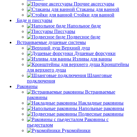
Прочие аксессуары
Стаканы для ванной
Стойки для ванной
Биде и писсуары
Напольное биде
Писсуары
Подвесное биде
Встраиваемые душевые системы
Верхний душ
Душевые форсунки
Изливы для ванны
Кронштейны
для верхнего душа
Шланговые
подключения
Раковины
Встраиваемые
раковины
Накладные раковины
Напольные раковины
Подвесные раковины
Раковины с
пьедесталом
Рукомойники