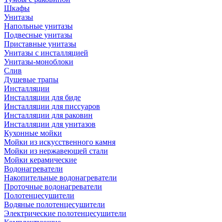
Шкафы
Унитазы
Напольные унитазы
Подвесные унитазы
Приставные унитазы
Унитазы с инсталляцией
Унитазы-моноблоки
Слив
Душевые трапы
Инсталляции
Инсталляции для биде
Инсталляции для писсуаров
Инсталляции для раковин
Инсталляции для унитазов
Кухонные мойки
Мойки из искусственного камня
Мойки из нержавеющей стали
Мойки керамические
Водонагреватели
Накопительные водонагреватели
Проточные водонагреватели
Полотенцесушители
Водяные полотенцесушители
Электрические полотенцесушители