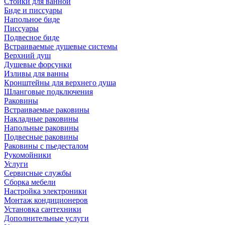
Стойки для ванной
Биде и писсуары
Напольное биде
Писсуары
Подвесное биде
Встраиваемые душевые системы
Верхний душ
Душевые форсунки
Изливы для ванны
Кронштейны для верхнего душа
Шланговые подключения
Раковины
Встраиваемые раковины
Накладные раковины
Напольные раковины
Подвесные раковины
Раковины с пьедесталом
Рукомойники
Услуги
Сервисные службы
Сборка мебели
Настройка электроники
Монтаж кондиционеров
Установка сантехники
Дополнительные услуги