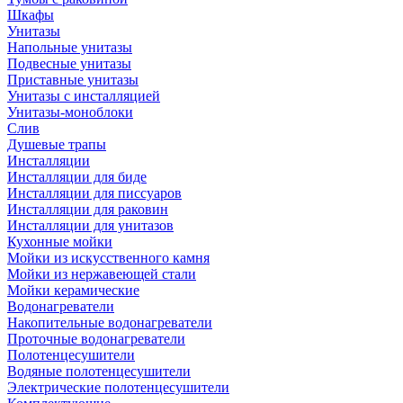
Шкафы
Унитазы
Напольные унитазы
Подвесные унитазы
Приставные унитазы
Унитазы с инсталляцией
Унитазы-моноблоки
Слив
Душевые трапы
Инсталляции
Инсталляции для биде
Инсталляции для писсуаров
Инсталляции для раковин
Инсталляции для унитазов
Кухонные мойки
Мойки из искусственного камня
Мойки из нержавеющей стали
Мойки керамические
Водонагреватели
Накопительные водонагреватели
Проточные водонагреватели
Полотенцесушители
Водяные полотенцесушители
Электрические полотенцесушители