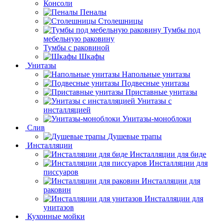
Консоли
Пеналы
Столешницы
Тумбы под
мебельную раковину
Тумбы с раковиной
Шкафы
Унитазы
Напольные унитазы
Подвесные унитазы
Приставные унитазы
Унитазы с
инсталляцией
Унитазы-моноблоки
Слив
Душевые трапы
Инсталляции
Инсталляции для биде
Инсталляции для
писсуаров
Инсталляции для
раковин
Инсталляции для
унитазов
Кухонные мойки