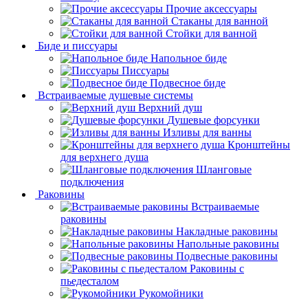
Прочие аксессуары
Стаканы для ванной
Стойки для ванной
Биде и писсуары
Напольное биде
Писсуары
Подвесное биде
Встраиваемые душевые системы
Верхний душ
Душевые форсунки
Изливы для ванны
Кронштейны
для верхнего душа
Шланговые
подключения
Раковины
Встраиваемые
раковины
Накладные раковины
Напольные раковины
Подвесные раковины
Раковины с
пьедесталом
Рукомойники