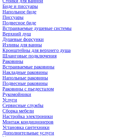
Стойки для ванной
Биде и писсуары
Напольное биде
Писсуары
Подвесное биде
Встраиваемые душевые системы
Верхний душ
Душевые форсунки
Изливы для ванны
Кронштейны для верхнего душа
Шланговые подключения
Раковины
Встраиваемые раковины
Накладные раковины
Напольные раковины
Подвесные раковины
Раковины с пьедесталом
Рукомойники
Услуги
Сервисные службы
Сборка мебели
Настройка электроники
Монтаж кондиционеров
Установка сантехники
Дополнительные услуги