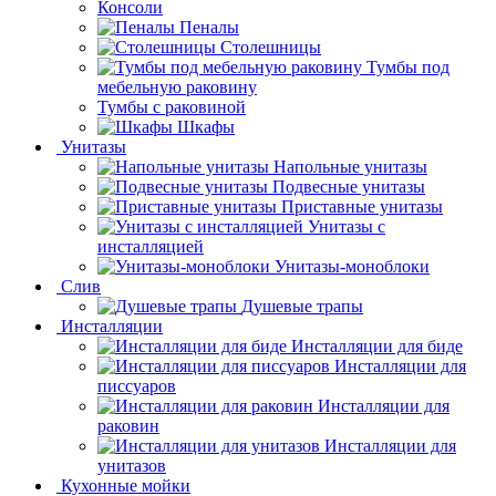
Консоли
Пеналы
Столешницы
Тумбы под
мебельную раковину
Тумбы с раковиной
Шкафы
Унитазы
Напольные унитазы
Подвесные унитазы
Приставные унитазы
Унитазы с
инсталляцией
Унитазы-моноблоки
Слив
Душевые трапы
Инсталляции
Инсталляции для биде
Инсталляции для
писсуаров
Инсталляции для
раковин
Инсталляции для
унитазов
Кухонные мойки