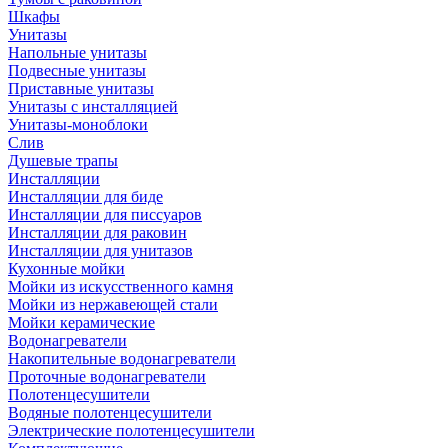
Шкафы
Унитазы
Напольные унитазы
Подвесные унитазы
Приставные унитазы
Унитазы с инсталляцией
Унитазы-моноблоки
Слив
Душевые трапы
Инсталляции
Инсталляции для биде
Инсталляции для писсуаров
Инсталляции для раковин
Инсталляции для унитазов
Кухонные мойки
Мойки из искусственного камня
Мойки из нержавеющей стали
Мойки керамические
Водонагреватели
Накопительные водонагреватели
Проточные водонагреватели
Полотенцесушители
Водяные полотенцесушители
Электрические полотенцесушители