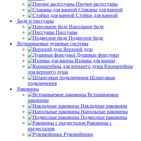
Прочие аксессуары
Стаканы для ванной
Стойки для ванной
Биде и писсуары
Напольное биде
Писсуары
Подвесное биде
Встраиваемые душевые системы
Верхний душ
Душевые форсунки
Изливы для ванны
Кронштейны
для верхнего душа
Шланговые
подключения
Раковины
Встраиваемые
раковины
Накладные раковины
Напольные раковины
Подвесные раковины
Раковины с
пьедесталом
Рукомойники