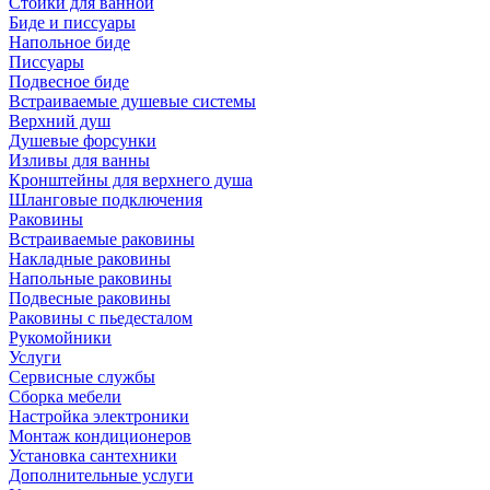
Стойки для ванной
Биде и писсуары
Напольное биде
Писсуары
Подвесное биде
Встраиваемые душевые системы
Верхний душ
Душевые форсунки
Изливы для ванны
Кронштейны для верхнего душа
Шланговые подключения
Раковины
Встраиваемые раковины
Накладные раковины
Напольные раковины
Подвесные раковины
Раковины с пьедесталом
Рукомойники
Услуги
Сервисные службы
Сборка мебели
Настройка электроники
Монтаж кондиционеров
Установка сантехники
Дополнительные услуги