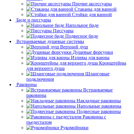
Прочие аксессуары
Стаканы для ванной
Стойки для ванной
Биде и писсуары
Напольное биде
Писсуары
Подвесное биде
Встраиваемые душевые системы
Верхний душ
Душевые форсунки
Изливы для ванны
Кронштейны
для верхнего душа
Шланговые
подключения
Раковины
Встраиваемые
раковины
Накладные раковины
Напольные раковины
Подвесные раковины
Раковины с
пьедесталом
Рукомойники