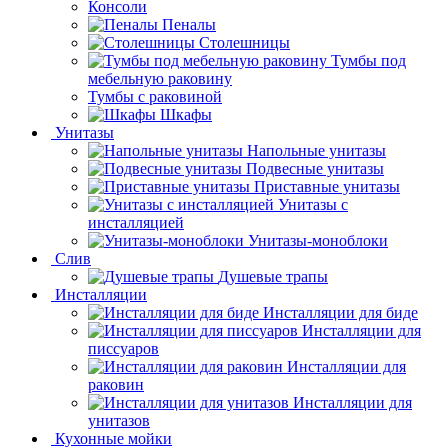
Консоли
Пеналы
Столешницы
Тумбы под
мебельную раковину
Тумбы с раковиной
Шкафы
Унитазы
Напольные унитазы
Подвесные унитазы
Приставные унитазы
Унитазы с
инсталляцией
Унитазы-моноблоки
Слив
Душевые трапы
Инсталляции
Инсталляции для биде
Инсталляции для
писсуаров
Инсталляции для
раковин
Инсталляции для
унитазов
Кухонные мойки